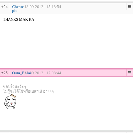
#24
Cheese
13-09-2012 - 15:18:54
pie
THANKS MAK KA
#25
Oum_BoJae
13-09-2012 - 17:08:44
ขอบใจนะจ้ะๆ
ไม่รู้จะได้ใช้หรือเปล่าเน้ ฮ่าๆๆๆ