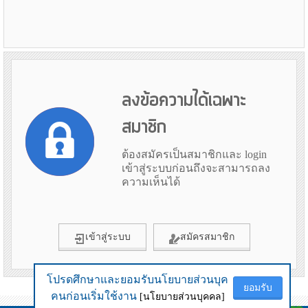
ลงข้อความได้เฉพาะ
สมาชิก
ต้องสมัครเป็นสมาชิกและ login
เข้าสู่ระบบก่อนถึงจะสามารถลง
ความเห็นได้
เข้าสู่ระบบ
สมัครสมาชิก
โปรดศึกษาและยอมรับนโยบายส่วนบุค
โปรดศึกษาและยอมรับนโยบายส่วนบุค
ยอมรับ
ยอมรับ
ข้อมูลเมื่อ 8th August 2026 07:13
คนก่อนเริ่มใช้งาน
คนก่อนเริ่มใช้งาน
[นโยบายส่วนบุคคล]
[นโยบายส่วนบุคคล]