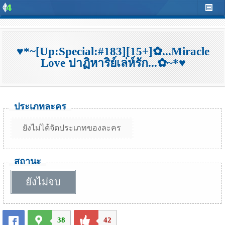
♥*~[Up:Special:#183][15+]✿...Miracle
Love ปาฏิหาริย์เล่ห์รัก...✿~*♥
ประเภทละคร
ยังไม่ได้จัดประเภทของละคร
สถานะ
ยังไม่จบ
38
42