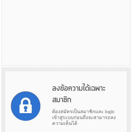
ลงข้อความได้เฉพาะ
สมาชิก
ต้องสมัครเป็นสมาชิกและ login
เข้าสู่ระบบก่อนถึงจะสามารถลง
ความเห็นได้