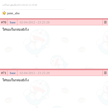
แก้ไขล่าสุดเมื่อ 2012-04-02 15:19:00
jame_aha
#70
base
02-04-2012 - 23:25:26
ใส่ของในกล่องยังไง
#71
base
02-04-2012 - 23:25:29
ใส่ของในกล่องยังไง