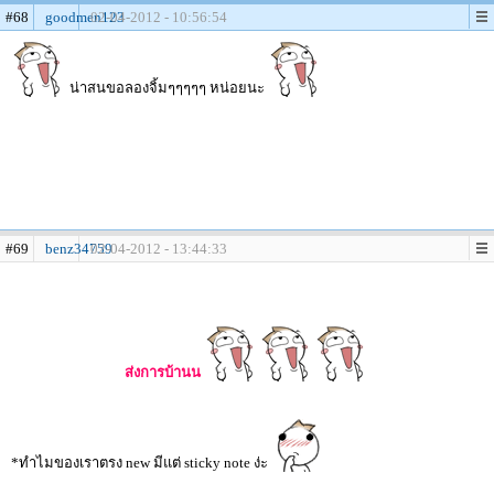
#68
goodmen123
02-04-2012 - 10:56:54
น่าสนขอลองจิ้มๆๆๆๆๆ หน่อยนะ
#69
benz34759
02-04-2012 - 13:44:33
ส่งการบ้านน
*ทำไมของเราตรง new มีแต่ sticky note ง่ะ