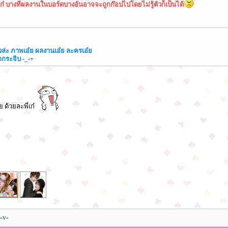
เก๋ บางทีผลงานในบอร์ดบางอันอาจจะถูกก๊อปไปโดยไม่รู้ตัวก็เป็นได้
้วล่ะ ภาพเอ๋ย ผลงานเอ๋ย ละครเอ๋ย
กกระจิบ -_-+
ย ด้วยละพี่เก๋
-v-