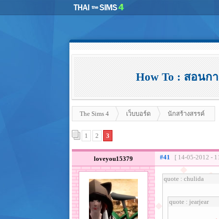
How To : สอนกา
The Sims 4
เว็บบอร์ด
นักสร้างสรรค์
1
2
3
#41
[ 14-05-2012 - 1
loveyou15379
quote : chulida
quote : jearjear