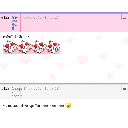
#122
กาง
06-05-2012 - 16:58:27
เกง
ยีน
ส์
หม่าม๊าใจดีมากๆ
#123
Congo
14-07-2012 - 19:58:18
s
people
ขอบคุณค่ะน่ารักทุกอันเลยยยยยยยยยย