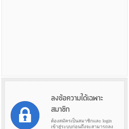
ลงข้อความได้เฉพาะ
สมาชิก
ต้องสมัครเป็นสมาชิกและ login
เข้าสู่ระบบก่อนถึงจะสามารถลง