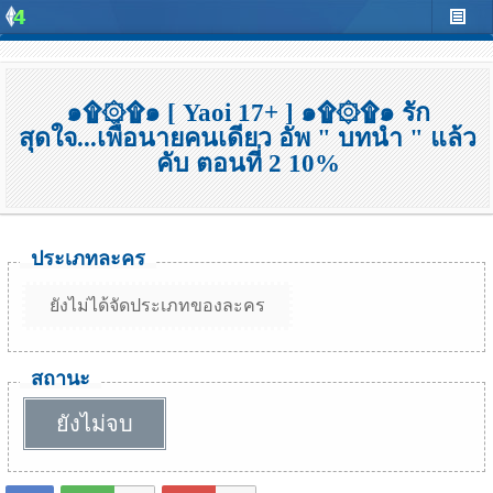
๑۩۞۩๑ [ Yaoi 17+ ] ๑۩۞۩๑ รัก
สุดใจ...เพื่อนายคนเดียว อัพ " บทนำ " แล้ว
คับ ตอนที่ 2 10%
ประเภทละคร
ยังไม่ได้จัดประเภทของละคร
สถานะ
ยังไม่จบ