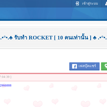
เข้าสู่ระบบ
°.•°•.♣ รับทำ ROCKET [ 10 คนเท่านั้น ] ♣ .•°•.
เฟสบุ๊คแชร์
7:04:39 ]
32966888