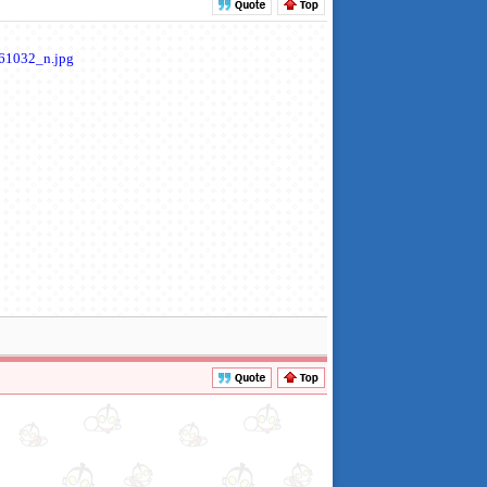
961032_n.jpg