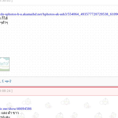
0:50:03 ]
fbcdn-sphotos-h-a.akamaihd.net/hphotos-ak-ash3/554064_493577720729538_610
 ก็ได้
าๆดำๆ
ʕ •ᴥ•ʔ
0:08:24 ]
pic.me/show/46694586
คะ แดง ดำ ขาว
าะๆอ่ะคะ