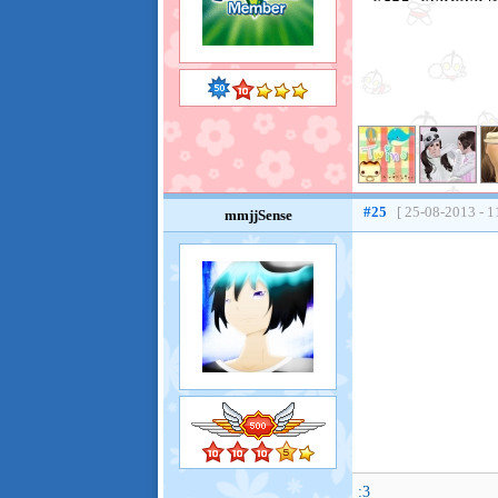
#25
[ 25-08-2013 - 1
mmjjSense
:3