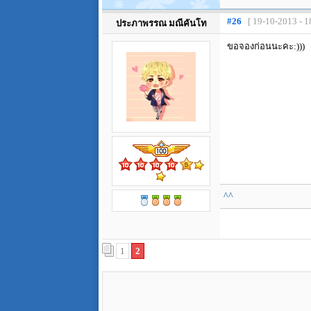
#26
[ 19-10-2013 - 1
ประภาพรรณ มณีคันโท
ขอจองก่อนนะคะ:)))
^^
1
2