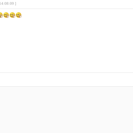
14:08:09 ]