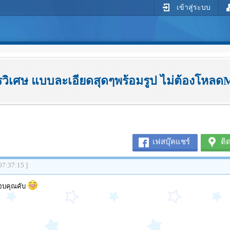
เข้าสู่ระบบ
รวิเศษ แบบละเอียดสุดๆพร้อมรูป ไม่ต้องโหลดMo
เฟสบุ๊คแชร์
ติ
07:37:15 ]
ขอบคุณคับ