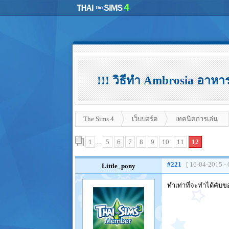
!!! วิธีทำ Ambrosia อาหา
The Sims 4
เว็บบอร์ด
เทคนิคการเล่น
1
...
5
6
7
8
9
10
11
12
#221
[ 16-04-2015 - 
Little_pony
ทำเท่าที่จะทำได้คับ