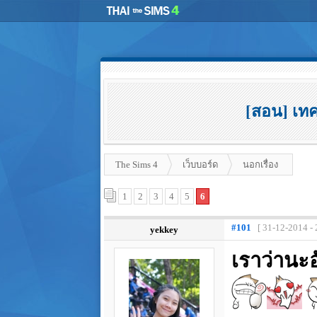
[สอน] เทค
The Sims 4
เว็บบอร์ด
นอกเรื่อง
1
2
3
4
5
6
#101
[ 31-12-2014 - 
yekkey
เราว่านะอ