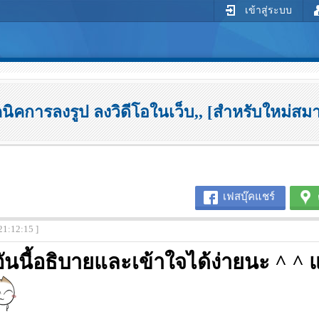
เข้าสู่ระบบ
นิคการลงรูป ลงวิดีโอในเว็บ,, [สำหรับใหม่สม
เฟสบุ๊คแชร์
21:12:15 ]
ันนี้อธิบายและเข้าใจได้ง่ายนะ ^ ^ แ