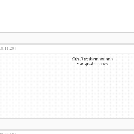
19:11:20 ]
มีประโยชน์มากกกกกกก
ขอบคุณค้าาาาา><