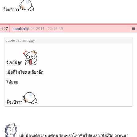
จี้จะบ้าาา
#27
knotberry
30-04-2011 - 22:16:49
quote : soraanggy
ริเจย์มีลูก
เมียก็ไม่ใช่คนเดียวอีก
โอ๋ยยย
จี้จะบ้าาา
เมียมีคนเดียวฮ่ะ แค่คนก่อนๆลาโลกซิมไปแหล่ว (ยังมีวิญญาณมา