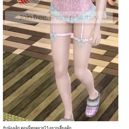
กับน้องเล็ก ตอนนี้หยุดอายุไว้ อยากเลี้ยงเด็ก