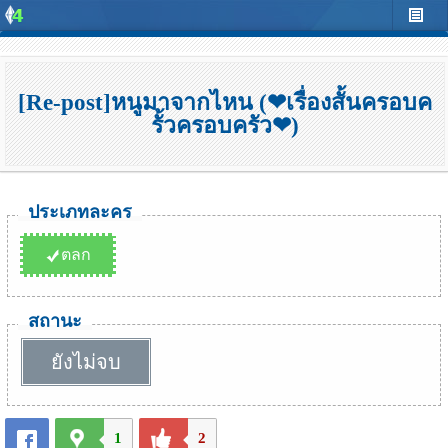
[Re-post]หนูมาจากไหน (❤เรื่องสั้นครอบค
รั้วครอบครัว❤)
ประเภทละคร
ตลก
สถานะ
ยังไม่จบ
1
2