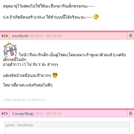
หยุดอายุไว้แต่คงไม่ใช่ให้เมะอื่นๆมากินเด็กหรอกนะ~~~
ป.ล.ถ้าเกิดมีคนสร้าง Mod ให้ทำแบบนี้ได้จริงนะน่ะ~~~
#24
knotberry
30-04-2011 - 00:13:06
ไม่น้า ถึงจะรักเด็ก เอ็นดูโชตะ(โดยเฉพาะถ้าหูแมวด้วยแล้ว) แต่จับ
เด็กกดนี่ไม่มัก
อายุต่ำกว่า 15 ไม่ จับ Y ฮ่ะ ฮ่าๆๆๆ
แต่เรย์หน้าเหมือนปะป๊ามากๆ
โตมาเดี๋ยวเคะแข่งกับพ่อไม่ดีๆ
แก้ไขล่าสุดเมื่อ 2011-04-30 00:14:11
#25
CreamySang
30-04-2011 - 00:15:14
quote : knotberry