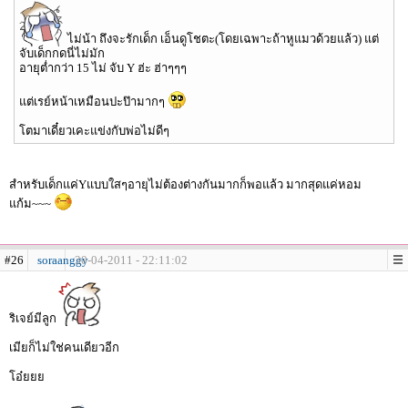
ไม่น้า ถึงจะรักเด็ก เอ็นดูโชตะ(โดยเฉพาะถ้าหูแมวด้วยแล้ว) แต่
จับเด็กกดนี่ไม่มัก
อายุต่ำกว่า 15 ไม่ จับ Y ฮ่ะ ฮ่าๆๆๆ
แต่เรย์หน้าเหมือนปะป๊ามากๆ
โตมาเดี๋ยวเคะแข่งกับพ่อไม่ดีๆ
สำหรับเด็กแค่Yแบบใสๆอายุไม่ต้องต่างกันมากก็พอแล้ว มากสุดแค่หอม
แก้ม~~~
#26
soraanggy
30-04-2011 - 22:11:02
ริเจย์มีลูก
เมียก็ไม่ใช่คนเดียวอีก
โอ๋ยยย