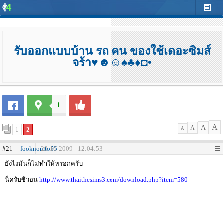
รับออกแบบบ้าน รถ คน ของใช้เดอะซิมส์
จร้า♥☻☺♠♣♦◘•
1
A
A
A
1
2
A
#21
fooknomto55
29-10-2009 - 12:04:53
ยังไงมันก็ไม่ทำให้หรอกครับ
นี่ครับซิวอน
http://www.thaithesims3.com/download.php?item=580