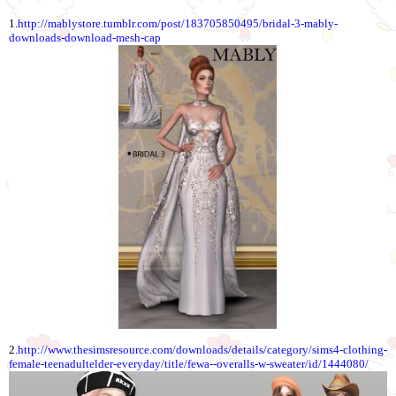
1.
http://mablystore.tumblr.com/post/183705850495/bridal-3-mably-
downloads-download-mesh-cap
2.
http://www.thesimsresource.com/downloads/details/category/sims4-clothing-
female-teenadultelder-everyday/title/fewa--overalls-w-sweater/id/1444080/