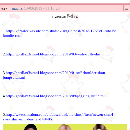
#27
muchzi
13-03-2019 - 11:18:23
แจกต่อครั้งที่ 14
1.
http://karzalee.wixsite.com/studiok/single-post/2018/12/23/Giruto-68-
hoodie-coat
2.
http://gorillax3sims4.blogspot.com/2019/03/wide-cuffs-shirt.html
3.
http://gorillax3sims4.blogspot.com/2019/01/off-shoulder-short-
jumpsuit.html
4.
http://gorillax3sims4.blogspot.com/2018/09/jogging-suit.html
5.
http://www.simsdom.com/en/download/the-sims4/item/newen-sims4-
sweatshirt-with-bustier-148405