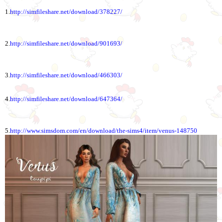
1.
http://simfileshare.net/download/378227/
2.
http://simfileshare.net/download/901693/
3.
http://simfileshare.net/download/466303/
4.
http://simfileshare.net/download/647364/
5.
http://www.simsdom.com/en/download/the-sims4/item/venus-148750