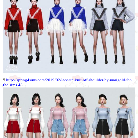
5.
http://spring4sims.com/2019/02/lace-up-knit-off-shoulder-by-marigold-for-
the-sims-4/