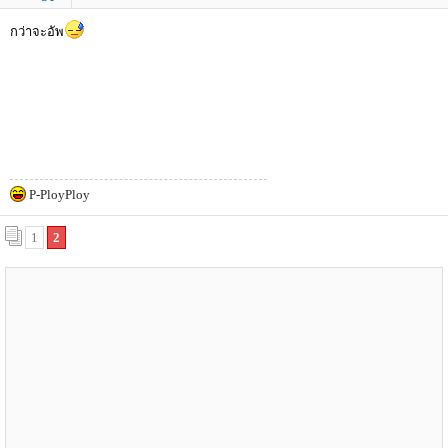
กว่าจะอัพ
P-PloyPloy
1
2