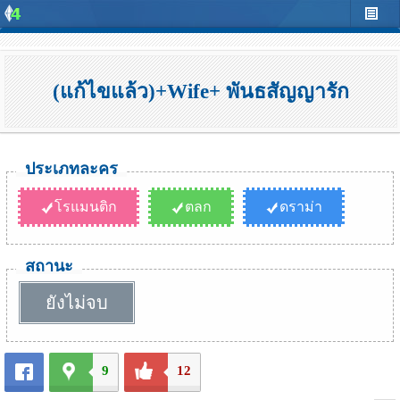
(แก้ไขแล้ว)+Wife+ พันธสัญญารัก
ประเภทละคร
โรแมนติก
ตลก
ดราม่า
สถานะ
ยังไม่จบ
9
12