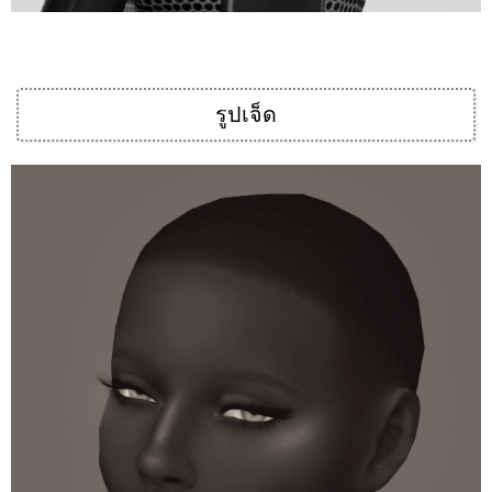
รูปเจ็ด