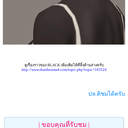
ดูเรื่องราวของ BLACK เพิ่มเติมได้ที่ลิ้งด้านล่างครับ
http://www.thaithesims4.com/topic.php?topic=163524
ปล.ติชมได้ครับ
| ขอบคุณที่รับชม |