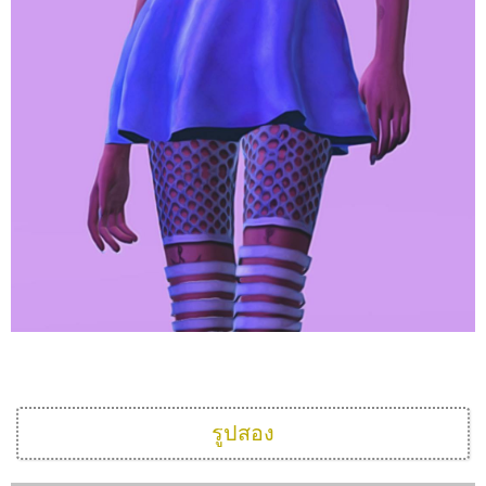
รูปสอง