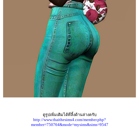
ดูรูปเพิ่มเติมได้ที่ลิ้งด้านล่างครับ
http://www.thaithesims4.com/member.php?
member=750764&mode=mysims&sims=9547