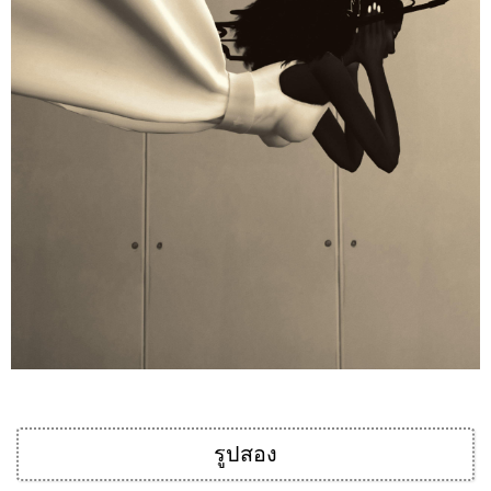
รูปสอง