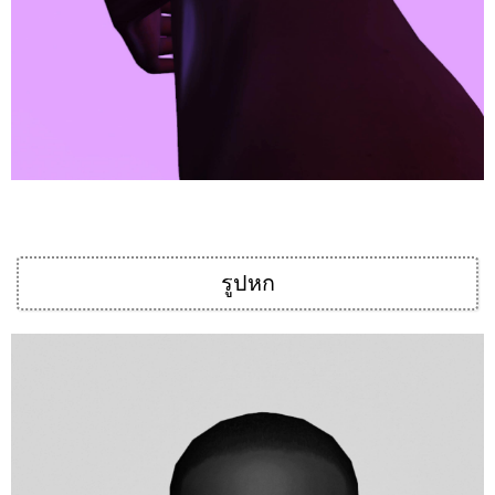
รูปหก