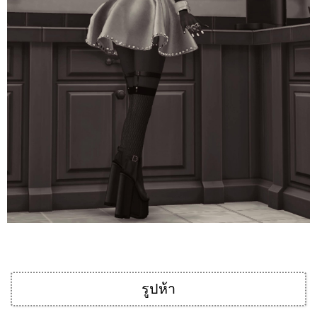
รูปห้า