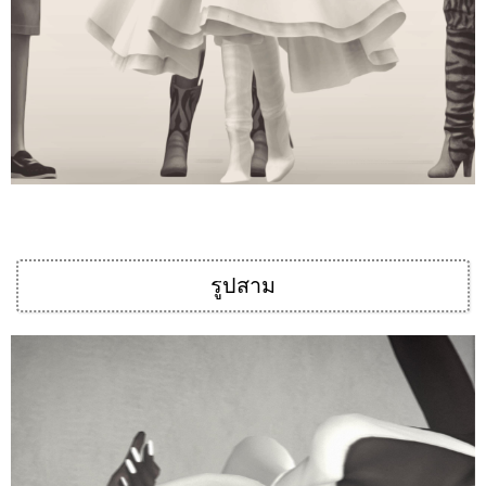
รูปสาม