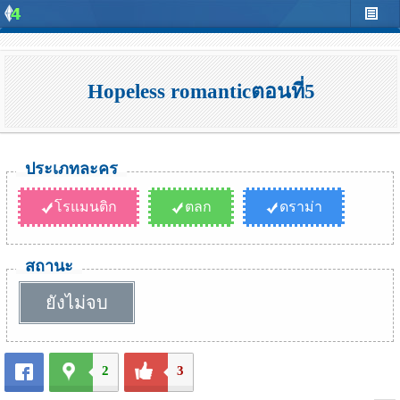
Hopeless romanticตอนที่5
ประเภทละคร
โรแมนติก
ตลก
ดราม่า
สถานะ
ยังไม่จบ
2
3