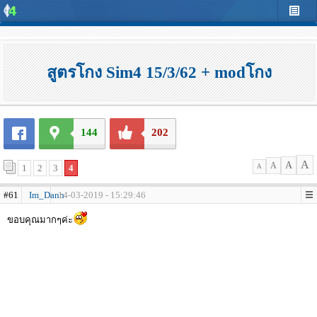
สูตรโกง Sim4 15/3/62 + modโกง
144
202
A
A
A
1
2
3
4
A
#61
Im_Dann
14-03-2019 - 15:29:46
ขอบคุณมากๆค่ะ