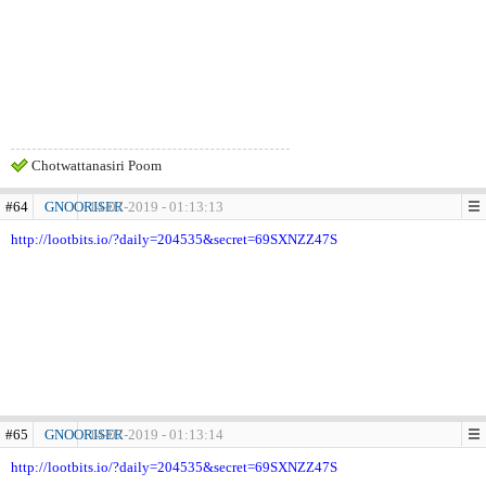
Chotwattanasiri Poom
#64
GNOORISER
14-07-2019 - 01:13:13
http://lootbits.io/?daily=204535&secret=69SXNZZ47S
#65
GNOORISER
14-07-2019 - 01:13:14
http://lootbits.io/?daily=204535&secret=69SXNZZ47S