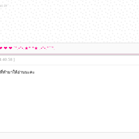
:41:49
 ❤ ❤ ❤ `°.•°•.★* *★ .•°•.°´`°.
4:40:58 ]
ี่ทำมาให้อ่านนะคะ