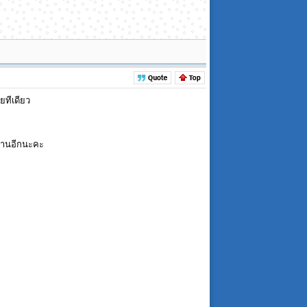
ลยทีเดียว
อ่านอีกนะคะ