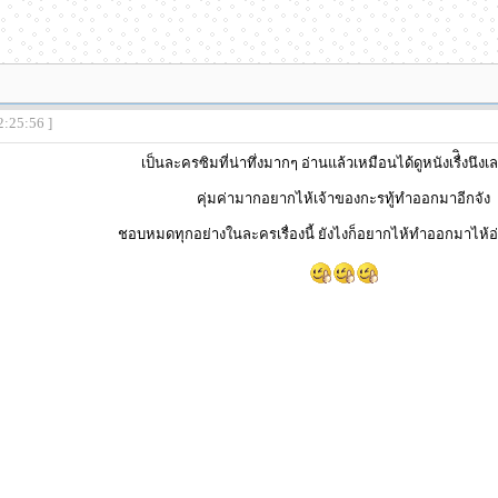
2:25:56 ]
เป็นละครซิมที่น่าทึ่งมากๆ อ่านแล้วเหมือนได้ดูหนังเรื่ิงนึงเ
คุ่มค่ามากอยากไห้เจ้าของกะรทู้ทำออกมาอีกจัง
ชอบหมดทุกอย่างในละครเรื่องนี้ ยังไงก็อยากไห้ทำออกมาไห้