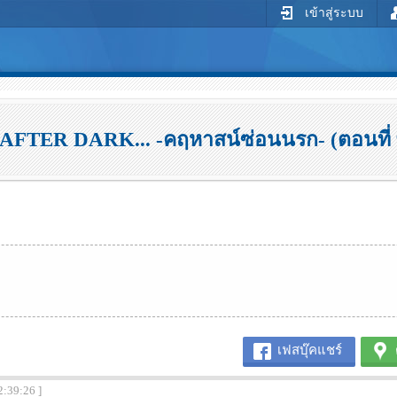
เข้าสู่ระบบ
..AFTER DARK... -คฤหาสน์ซ่อนนรก- (ตอนที่ 
เฟสบุ๊คแชร์
2:39:26 ]