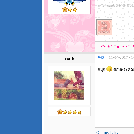
แก้ไขล่าสุดเมื่อ 2016-09-23 12
`°.•°•.★* *★ .•°•.°´
#43
[ 11-04-2017 - 1
riu_k
สนุก
ขอบพระคุณท
Oh, my baby