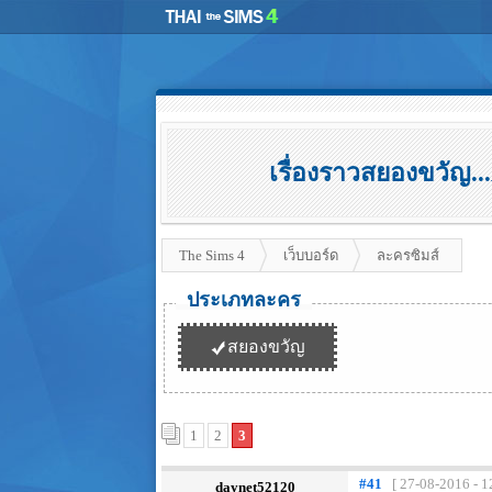
เรื่องราวสยองขวัญ.
The Sims 4
เว็บบอร์ด
ละครซิมส์
ประเภทละคร
สยองขวัญ
1
2
3
#41
[ 27-08-2016 - 1
daynet52120