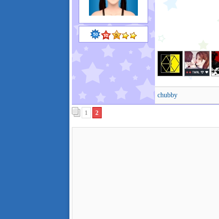
chubby
1
2