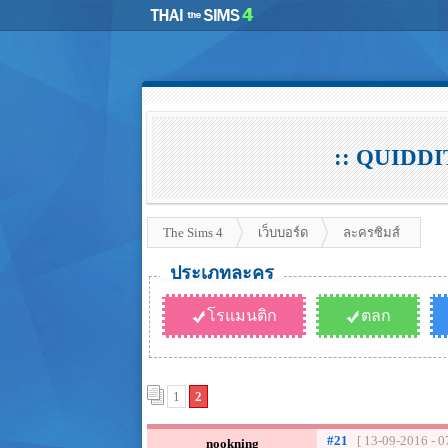
:: QUIDDIT
The Sims 4
เว็บบอร์ด
ละครซิมส์
ประเภทละคร
โรแมนติก
ตลก
1
2
#21
[ 13-09-2016 - 0
nookning