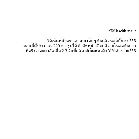
::Talk with me ::
ได้เห็นหน้าพระเอกแบบเต็มๆ กันแล้ว หล่อมั้ย >< 555
ตอนนี้มีประมาณ 200 กว่ารูปได้ ถ้าอัพหน้าเดิมกลัวจะโหลดกันยาว
ที่จริงว่าจะมาอัพเมื่อ 2-3 วันที่แล้วแต่เน็ตหมดงับ Y-Y ค้างจ่าย555