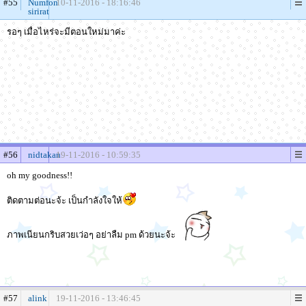
#55
Numfon
10-11-2016 - 18:16:46
sirirat
รอๆ เมื่อไหร่จะมีตอนใหม่มาค่ะ
#56
nidtakan
19-11-2016 - 10:59:35
oh my goodness!!
ติดตามต่อนะจ้ะ เป็นกำลังใจให้
ภาพเนียนกริบสวยเว่อๆ อย่าลืม pm ด้วยนะจ้ะ
#57
alink
19-11-2016 - 13:46:45