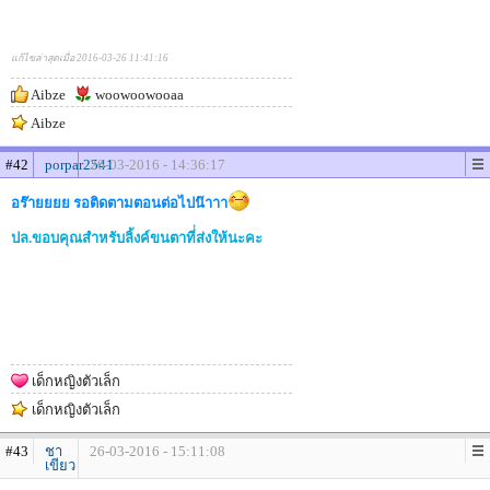
แก้ไขล่าสุดเมื่อ 2016-03-26 11:41:16
Aibze
woowoowooaa
Aibze
#42
porpar2541
26-03-2016 - 14:36:17
อร๊ายยยย รอติดตามตอนต่อไปน๊าาา
ปล.ขอบคุณสำหรับลิ้งค์ขนตาที่่ส่งให้นะคะ
เด็กหญิงตัวเล็ก
เด็กหญิงตัวเล็ก
#43
ชา
26-03-2016 - 15:11:08
เขียว