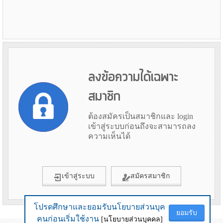
ลงข้อความได้เฉพาะ
สมาชิก
ต้องสมัครเป็นสมาชิกและ login
เข้าสู่ระบบก่อนถึงจะสามารถลง
ความเห็นได้
เข้าสู่ระบบ
สมัครสมาชิก
โปรดศึกษาและยอมรับนโยบายส่วนบุค
โปรดศึกษาและยอมรับนโยบายส่วนบุค
ยอมรับ
ยอมรับ
ข้อมูลเมื่อ 31st July 2026 18:57
คนก่อนเริ่มใช้งาน
คนก่อนเริ่มใช้งาน
[นโยบายส่วนบุคคล]
[นโยบายส่วนบุคคล]