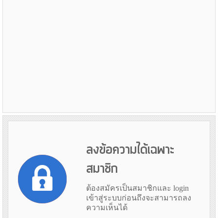
ลงข้อความได้เฉพาะ
สมาชิก
ต้องสมัครเป็นสมาชิกและ login
เข้าสู่ระบบก่อนถึงจะสามารถลง
ความเห็นได้