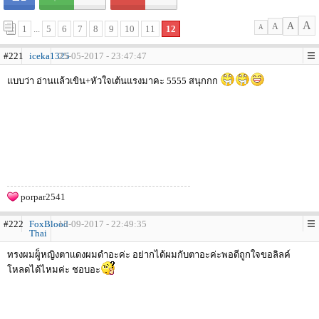
A
A
A
1
...
5
6
7
8
9
10
11
12
A
#221
iceka1325
25-05-2017 - 23:47:47
แบบว่า อ่านแล้วเขิน+หัวใจเต้นแรงมาคะ 5555 สนุกกก
porpar2541
#222
FoxBlood
15-09-2017 - 22:49:35
Thai
ทรงผมผู็หญิงตาเเดงผมดำอะค่ะ อย่ากได้ผมกับตาอะค่ะพอดีถูกใจขอลิลค์
โหลดได้ไหมค่ะ ชอบอะ