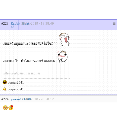
#223
Rabbit_Bugs
26-11-2019 - 18:38:49
48
เซเฮลฉันดูออกนะว่าเธอหึงลีโอใช่ม้าา
เออจะว่าไป..ทำไมอ่านเองเขินเองงงง
แก้ไขล่าสุดเมื่อ 2019-11-26 19:21:06
porpar2541
porpar2541
#224
yawan121148
17-01-2020 - 20:50:12