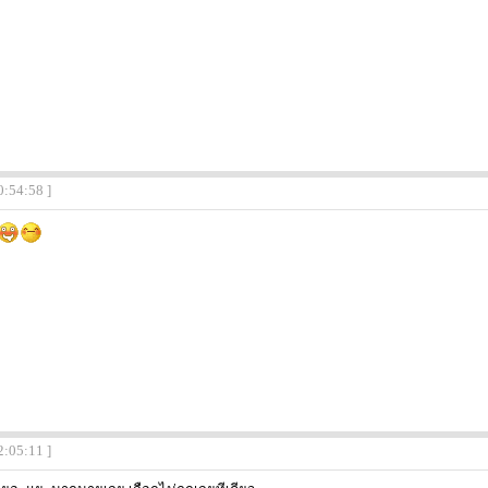
0:54:58 ]
2:05:11 ]