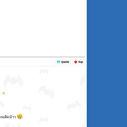
นเดิมน้าา