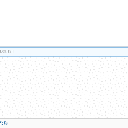
4:09:19 ]
ึงจัง