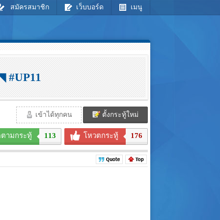
สมัครสมาชิก
เว็บบอร์ด
เมนู
 ◥ #UP11
เข้าได้ทุกคน
ตั้งกระทู้ใหม่
ดตามกระทู้
113
โหวตกระทู้
176