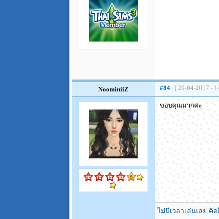
#84
[ 29-04-2017 - 1
NoominiiZ
ขอบคุณมากค่ะ
ไม่มีเวลาเล่นเลย คิดถ