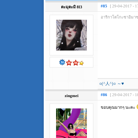
#85
[ 29-04-2017 - 1
ตะมุตะมิ 8l3
อาริกาโตโกะซาอิมา
○(^人^)○ ～♥
#86
[ 29-04-2017 - 1
zingmei
ขอบคุณมากๆ นะคะ