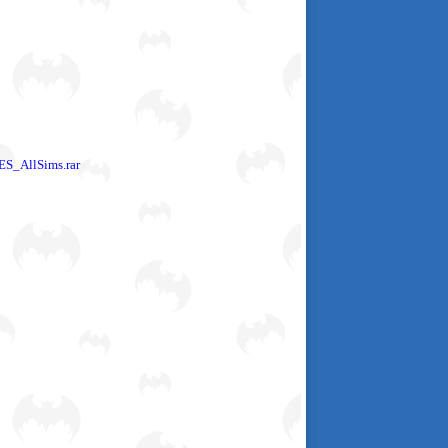
S_AllSims.rar