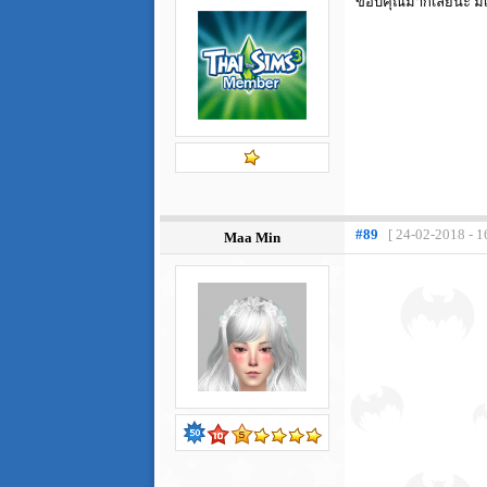
ขอบคุณมากเลยนะ มีเ
#89
[ 24-02-2018 - 1
Maa Min