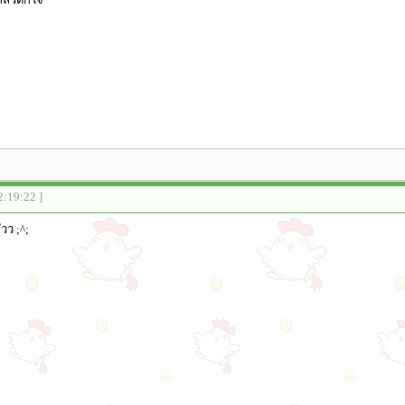
2:19:22 ]
วว ;^;