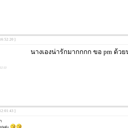
16:52:20 ]
นางเองน่ารักมากกกก ขอ pm ด้วยน
:52:53
12:01:43 ]
า
คุณค่ะ