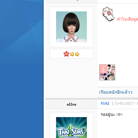
ทำไมเสือพูดแ
เรียนหนักอีกแล้วว
#142
[ 15-02-2017 - 
ol2eo
รออยู่นะ >0<