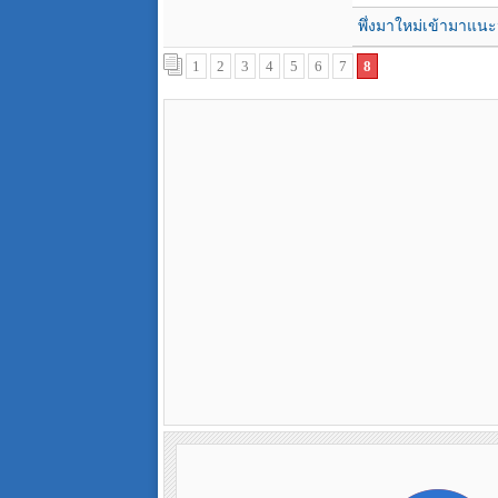
พึ่งมาใหม่เข้ามาแนะน
1
2
3
4
5
6
7
8