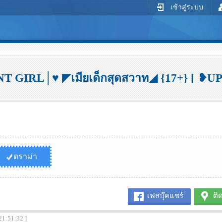
เข้าสู่ระบบ
GIRL│♥ ◤เมียเด็กสุดสวาท◢ {17+} [ ❥UP
ดราม่า
เฟสบุ๊คแชร์
ติ
21:51:32 ]