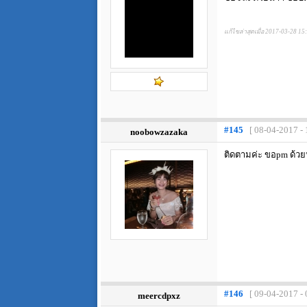
แก้ไขล่าสุดเมื่อ 2017-03-28 15
#145
[ 08-04-2017 - 
noobowzazaka
ติดตามค่ะ ขอpm ด้ว
#146
[ 09-04-2017 - 
meercdpxz