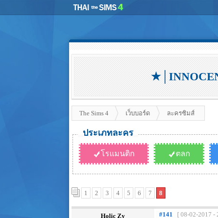
★│INNOCENT 
The Sims 4
เว็บบอร์ด
ละครซิมส์
ประเภทละคร
โรแมนติก
ตลก
1
2
3
4
5
6
7
8
#141
[ 08-02-2017 - 
Holic Zy