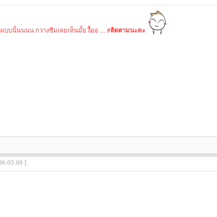
บบนั้นนนน กวางซึมเลยเห็นมั้ย งื้ออ ....
#ติดตามนะคะ
06:05:09 ]