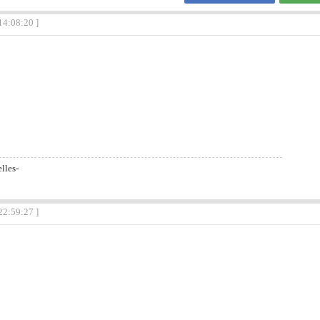
14:08:20 ]
lles-
22:59:27 ]