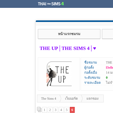
หน้าแรกชมรม
THE UP│THE SIMS 4│♥
ชื่อชมรม
THE
ผู้ก่อตั้ง
l3ell
ก่อตั้งเมื่อ
14 ม
ระดับชมรม
0
รายละเอียด
ไม่จ
The Sims 4
เว็บบอร์ด
แจกของ
1
2
3
4
5
6