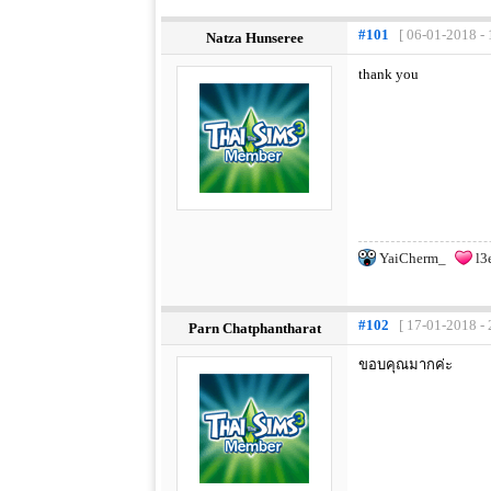
#101
[ 06-01-2018 - 
Natza Hunseree
thank you
YaiCherm_
l3e
#102
[ 17-01-2018 - 
Parn Chatphantharat
ขอบคุณมากค่ะ