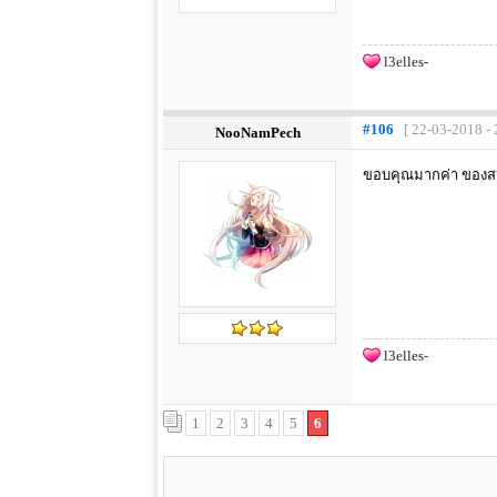
l3elles-
#106
[ 22-03-2018 - 
NooNamPech
ขอบคุณมากค่า ของสว
l3elles-
1
2
3
4
5
6