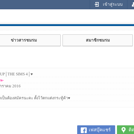
เข้าสู่ระบบ
ข่าวสารชมรม
สมาชิกชมรม
 UP│THE SIMS 4│♥
es-
กราคม 2016
ำเป็นต้องสมัครนะคะ ตั้งไว้ตกแต่งกระทู้ค้า♥
เฟสบุ๊คแชร์
ติ