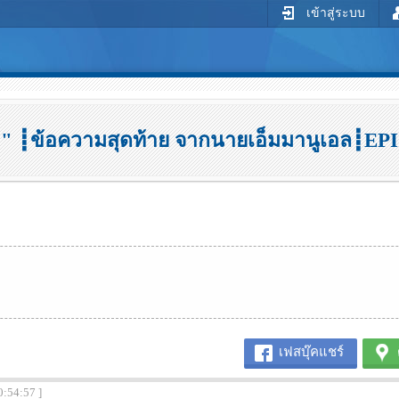
เข้าสู่ระบบ
 " ┋ข้อความสุดท้าย จากนายเอ็มมานูเอล┋E
เฟสบุ๊คแชร์
0:54:57 ]