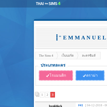
┋" E M M A N U E L
The Sims 4
เว็บบอร์ด
ละครซิมส์
ประเภทละคร
โรแมนติก
ดราม่า
1
2
3
#41
[ 04-12-2018 - 0
bxnkbkck