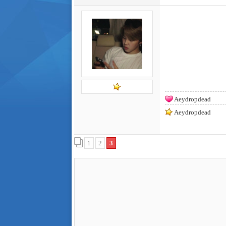
Aeydropdead
Aeydropdead
1
2
3