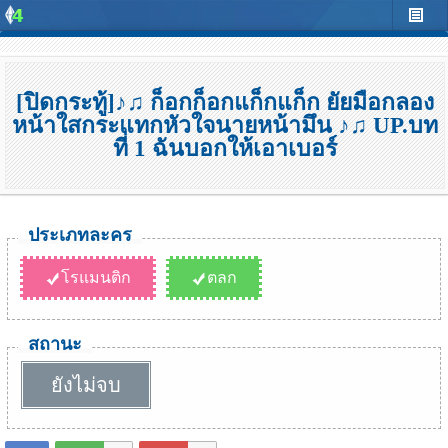
[ปิดกระทู้]♪♫ ก็อกก็อกแก็กแก็ก ยัยมือกลอง
หน้าใสกระแทกหัวใจนายหน้ามึน ♪♫ UP.บท
ที่ 1 ฉันบอกให้เอาเบอร์
ประเภทละคร
โรแมนติก
ตลก
สถานะ
ยังไม่จบ