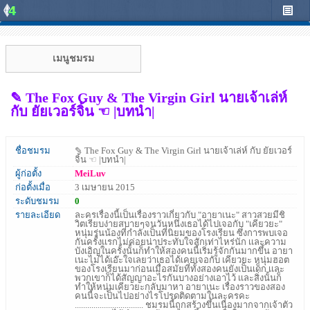
เมนูชมรม
✎ The Fox Guy & The Virgin Girl นายเจ้าเล่ห์
กับ ยัยเวอร์จิ้น ☜ |บทนำ|
ชื่อชมรม
✎ The Fox Guy & The Virgin Girl นายเจ้าเล่ห์ กับ ยัยเวอร์
จิ้น ☜ |บทนำ|
ผู้ก่อตั้ง
MeiLuv
ก่อตั้งเมื่อ
3 เมษายน 2015
ระดับชมรม
0
รายละเอียด
ละครเรื่องนี้เป็นเรื่องราวเกี่ยวกับ "อายาเนะ" สาวสวยมีชิ
วิตเรียบง่ายสบายๆจนวันหนึ่งเธอได้ไปเจอกับ "เคียวยะ"
หนุ่มรุ่นน้องที่กำลังเป็นที่นิยมของโรงเรียน ซึ่งการพบเจอ
กันครั้งเเรกไม่ค่อยน่าประทับใจสักเท่าไหร่นัก เเละความ
บังเอิญในครั้งนั้นก็ทำให้สองคนนี้เริ่มรู้จักกันมากขึ้น อายา
เนะไม่ได้เอ๊ะใจเลยว่าเธอได้เคยเจอกับ เคียวยะ หนุ่มฮอต
ของโรงเรียนมาก่อนเมื่อสมัยที่ทั้งสองคนยังเป็นเด็ก เเละ
พวกเขาก็ได้สัญญาอะไรกันบางอย่างเอาไว้ เเละสิ่งนั้นก็
ทำให้หนุ่มเคียวยะกลับมาหา อายาเนะ เรื่องราวของสอง
คนนี้จะเป็นไปอย่างไรโปรดติดตามในละครคะ
................................. ชมรมนี้ถูกสร้างขึ้นเนื่องมากจากเจ้าตัว