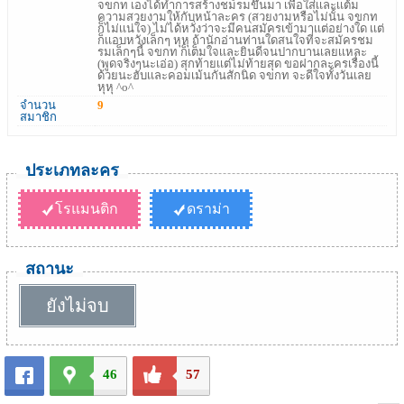
จขกท เองได้ทำการสร้างชมรมขึ้นมา เพื่อใส่เเละเเต้ม
ความสวยงามให้กับหน้าละคร (สวยงามหรือไม่นั้น จขกท
ก็ไม่เเน่ใจ) ไม่ได้หวั่งว่าจะมีคนสมัครเข้ามาเเต่อย่างใด เเต่
ก็เเอบหวังเล็กๆ หุหุ ถ้านักอ่านท่านใดสนใจที่จะสมัครชม
รมเล็กๆนี้ จขกท ก็เต็มใจเเละยินดีจนปากบานเลยเเหละ
(พูดจริงๆนะเอ่อ) สุกท้ายเเต่ไม่ท้ายสุด ขอฝากละครเรื่องนี้
ด้วยนะฮับเเละคอมเม้นกันสักนิด จขกท จะดีใจทั้งวันเลย
หุหุ ^o^
จำนวน
9
สมาชิก
ประเภทละคร
โรแมนติก
ดราม่า
สถานะ
ยังไม่จบ
46
57