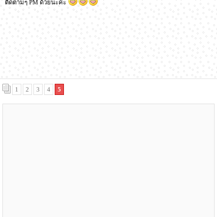
ติดตามๆ PM ด้วยนะค่ะ
1
2
3
4
5