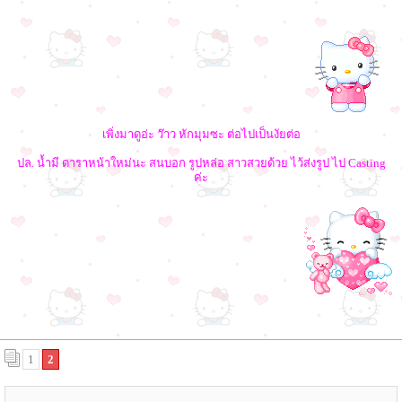
เพิ่งมาดูอ่ะ ว๊าว หักมุมซะ ต่อไปเป็นงัยต่อ
ปล. น้ำมี ดาราหน้าใหม่นะ สนบอก รูปหล่อ สาวสวยด้วย ไว้ส่งรูป ไป Casting
ค่ะ
1
2