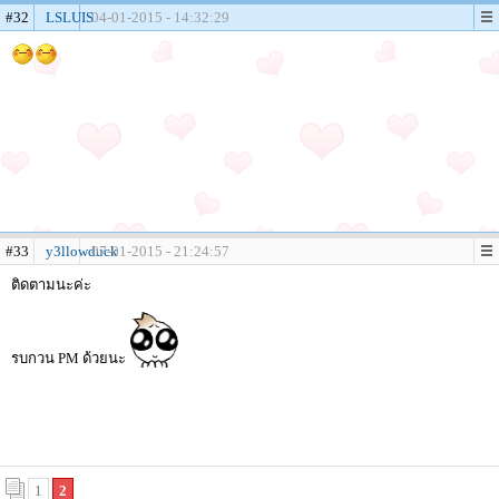
#32
LSLUIS
04-01-2015 - 14:32:29
#33
y3llowduck
07-01-2015 - 21:24:57
ติดตามนะค่ะ
รบกวน PM ด้วยนะ
1
2