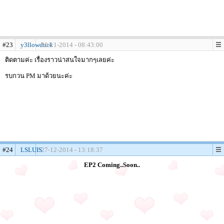
#23
y3llowduck
30-11-2014 - 08:43:00
ติดตามค่ะ เรื่องราวน่าสนใจมากๆเลยค่ะ
รบกวน PM มาด้วยนะค่ะ
#24
LSLUIS
27-12-2014 - 13:18:37
EP2 Coming..Soon..