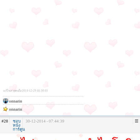
แก้ไขล่าสุดเมื่อ 2014-12-29 16:30:01
onnarin
onnarin
#28
ชอบ
30-12-2014 - 07:44:39
หนัง
การ์ตูน