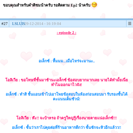
ขอบคุณสำหรับคำติชมน้าครับ รอติดตาม Ep2 น้าครับ
#27
LSLUIS
29-12-2014 - 16:19:04
: episode 2 :
อเล็กซ์ : หื้มมม...เมื่อไหร่จะมานะ..
โอลิเวีย : ขอโทษที่ชั้นมาช้านะเอล็กซ์ ข้อสอบยากมากเลย นายได้ทำมั้ยเนี่ย
ทำไมออกมาไวจัง!
อเล็กซ์ : ทำสิ ชั้นแอบเข้าไปเอาโพยข้อสอบในห้องก่อนสอบมา รับรองชั้นได้
คะแนนเต็มชัวน์!
โอลิเวีย : ห๊ะ!! จะบ้าหรอ ถ้าครูใหญ่รู้เรื่องนายตายแน่อเล็กซ์!!!
อเล็กซ์ : ชั้นว่าเราไปคุยต่อที่ร้านอาหารดีกว่า ชั้นชักจะหิวอีกแล้วว!!