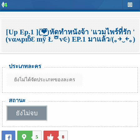
[Up Ep.1 ](̲̅❤̲̅)หัดทำหนังจ้า 'แวมไพร์ที่รัก '
(vαʍpıჩƐ mў Łᅙv૯) EP.1 มาแล้ว/(｡￫‿￩｡)
ประเภทละคร
ยังไม่ได้จัดประเภทของละคร
สถานะ
ยังไม่จบ
5
8