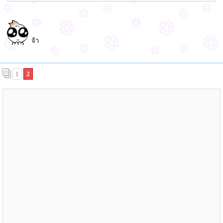
จ้า
1
2