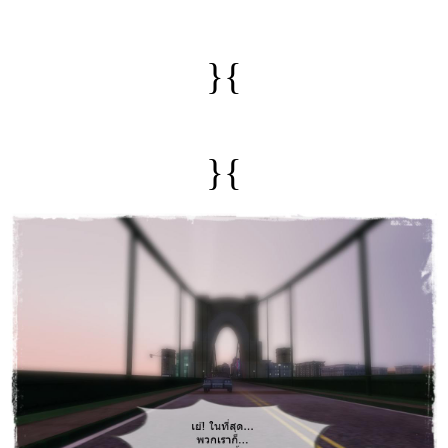
}{
}{