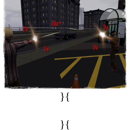
}{
}{