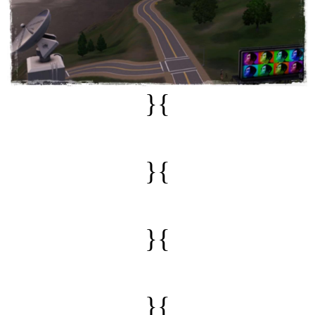
}{
}{
}{
}{