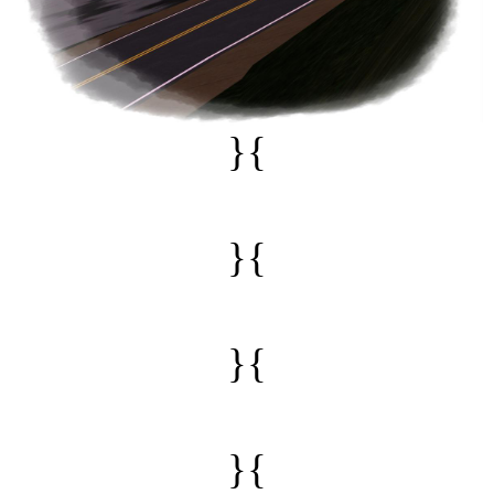
}{
}{
}{
}{