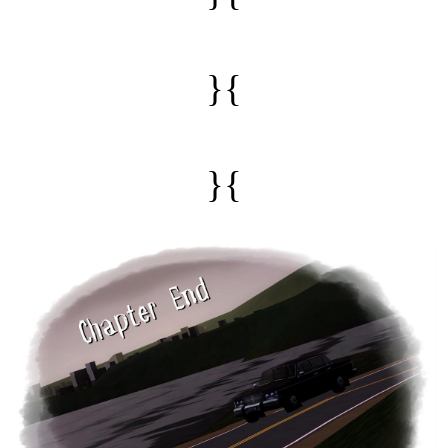
}{
}{