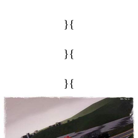
}{
}{
}{