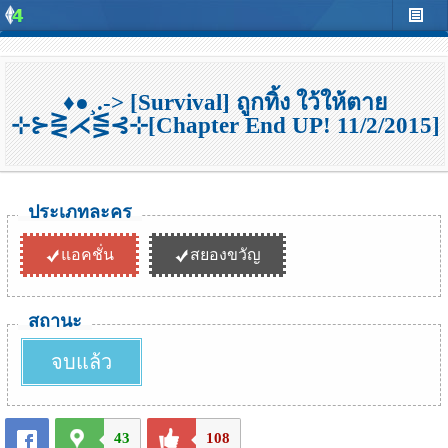
♦●¸.-> [Survival] ถูกทิ้ง ใว้ให้ตาย
⊹⊱⋛⋌⋚⊰⊹[Chapter End UP! 11/2/2015]
ประเภทละคร
แอคชั่น
สยองขวัญ
สถานะ
จบแล้ว
43
108