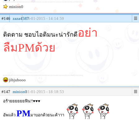
minion0
#146
zaza4587
24-01-2015 - 14:14:59
อย่า
ติดตาม ชอบไอติมนะน่ารักดี
ลืมPMด้วย
jibjubooo
#147
minion0
31-01-2015 - 18:18:53
อร้ายยยยยยฟิน!!♥♥♥
PM
อัพแล้ว
มาบอกด้วยนะค้าาา