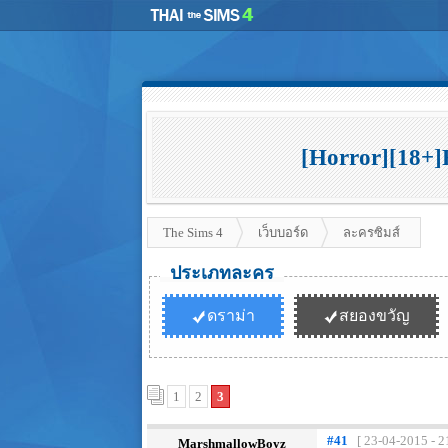
[Horror][18+]
The Sims 4
เว็บบอร์ด
ละครซิมส์
ประเภทละคร
ดราม่า
สยองขวัญ
1
2
3
#41
[ 23-04-2015 - 2
MarshmallowBoyz