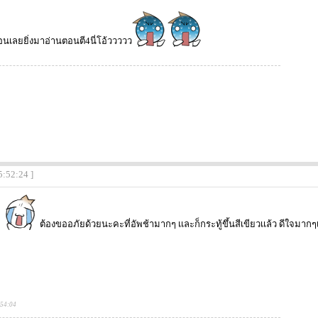
นเลยยิ่งมาอ่านตอนตี4นี่โอ้ววววว
5:52:24 ]
ะ
ต้องขออภัยด้วยนะคะที่อัพช้ามากๆ เเละก็กระทู้ขึ้นสีเขียวเเล้ว ดีใจมาก
:54:04