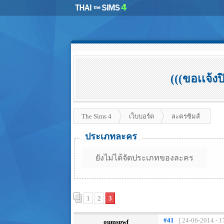
(((ขอเเจ้ง
The Sims 4
เว็บบอร์ด
ละครซิมส์
ประเภทละคร
ยังไม่ได้จัดประเภทของละคร
1
2
3
#41
[ 24-06-2014 - 1
oumspwf