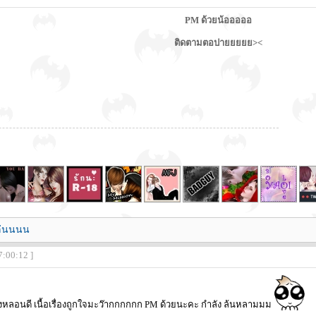
PM ด้วยน้อออออ
ติดตามตอปายยยยย><
ล่นนนน
7:00:12 ]
ังหลอนดี เนื้อเรื่องถูกใจมะว๊ากกกกกก PM ด้วยนะคะ กำลัง ล้นหลามมม