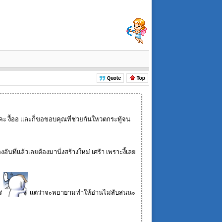
งื้ออ เเละก็ขอขอบคุณที่ช่วยกันใหวตกระทู้จน
ที่เเล้วเลยต้องมานั่งสร้างใหม่ เศร้า เพราะงี้เลย
ร่
เเต่ว่าจะพยายามทำให้อ่านไม่สับสนนะ