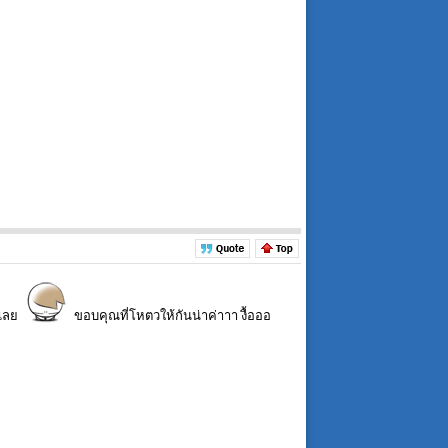
ๆเลย
ขอบคุณที่โหตวให้กันน่าค่าาา งื้อออ