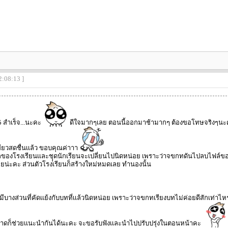
2:08:13 ]
 5 สำเร็จ...นะคะ
ดีใจมากๆเลย ตอนนี้ออกมาช้ามากๆ ต้องขอโทษจริงๆนะคะ 
ียวสดชื่นเเล้ว ขอบคุณค่าาา
ของโรงเรียนเเละชุุดนักเรียนจะเปลี่ยนไปนิดหน่อย เพราะว่าจขกทดันไปลบไฟล์ของอัน
อยน่ะคะ ส่วนตัวโรงเรียนก็สร้างใหม่หมดเลย ทำนองนั้น
ะมีบางส่วนที่คัดเเย้งกับบทที่เเล้วนิดหน่อย เพราะว่าจขกทเรียงบทไม่ค่อยดีสักเท่าไห
ลาดก็ช่วยเเนะนำกันได้นะคะ จะขอรับฟังเเละนำไปปรับปรุ่งในตอนหน้าคะ