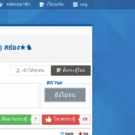
สมัครสมาชิก
เว็บบอร์ด
เมนู
ับ) สย่อง★♞
เข้าได้ทุกคน
ตั้งกระทู้ใหม่
สถานะ
ยังไม่จบ
ติดตามกระทู้
7
โหวตกระทู้
19