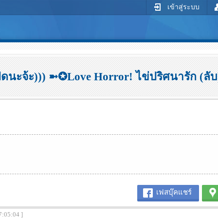
เข้าสู่ระบบ
ปิดนะจ้ะ))) ➼✪Love Horror! ไข่ปริศนารัก (ล
เฟสบุ๊คแชร์
7:05:04 ]