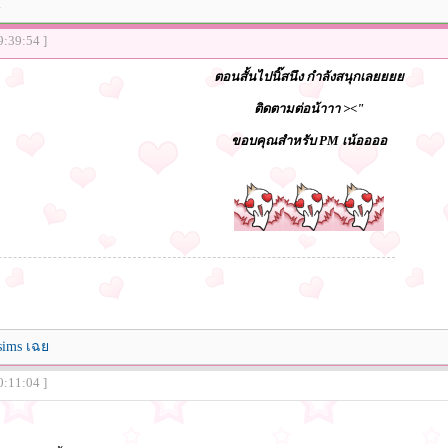
น
9:39:54 ]
ตอนสั้นไปนิ๊สนึง กำลังสนุกเลยยยย
ติดตามต่อน้าาา ><"
ขอบคุณสำหรับ PM เน้ออออ
 sims เฉย
0:11:04 ]