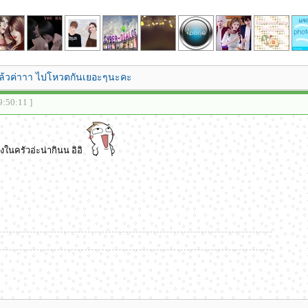
ล้วค่าาา ไปโหวตกันเยอะๆนะคะ
9:50:11 ]
ของในครัวอ่ะน่ากินน อิอิ