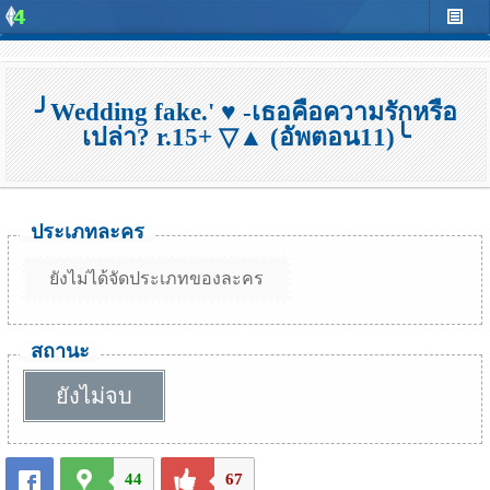
╯Wedding fake.' ♥ -เธอคือความรักหรือ
เปล่า? r.15+ ▽▲ (อัพตอน11)╰
ประเภทละคร
ยังไม่ได้จัดประเภทของละคร
สถานะ
ยังไม่จบ
44
67