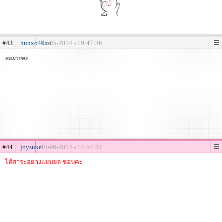
#43
nunxo40xo
15-05-2014 - 19:47:36
คมมากค่ะ
#44
joysuke
10-06-2014 - 14:54:22
ได้สาระอย่างแยบยล ชอบคะ