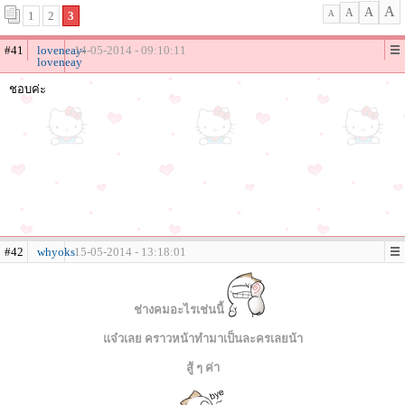
A
A
A
1
2
3
A
#41
loveneay-
14-05-2014 - 09:10:11
loveneay
ชอบค่ะ
#42
whyoks
15-05-2014 - 13:18:01
ช่างคมอะไรเช่นนี้
แจ๋วเลย คราวหน้าทำมาเป็นละครเลยน้า
สู้ ๆ ค่า