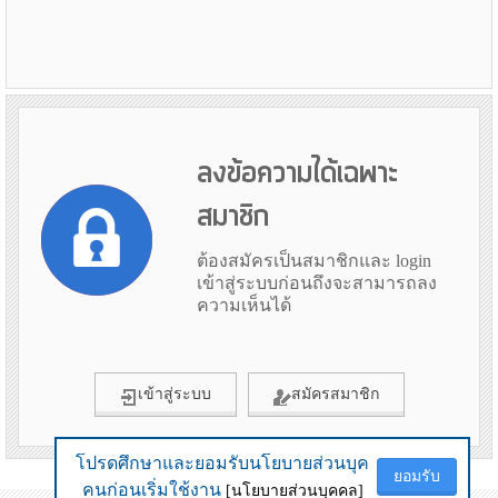
ลงข้อความได้เฉพาะ
สมาชิก
ต้องสมัครเป็นสมาชิกและ login
เข้าสู่ระบบก่อนถึงจะสามารถลง
ความเห็นได้
เข้าสู่ระบบ
สมัครสมาชิก
โปรดศึกษาและยอมรับนโยบายส่วนบุค
โปรดศึกษาและยอมรับนโยบายส่วนบุค
ยอมรับ
ยอมรับ
ข้อมูลเมื่อ 4th August 2026 12:55
คนก่อนเริ่มใช้งาน
คนก่อนเริ่มใช้งาน
[นโยบายส่วนบุคคล]
[นโยบายส่วนบุคคล]