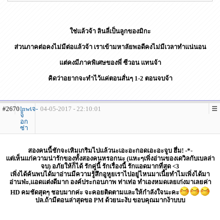
ใช่แล้วจ้า ลินลี่เป็นลูกของมิกะ
ส่วนภาคต่อคงไม่มีต่อแล้วจ้า เราเข้ามหาลัยพอดีคงไม่มีเวลาทำแน่นอน
แต่คงมีภาคพิเศษของพี่ ซีวอน แทนจ้า
คิดว่าอยากจะทำไว้แค่ตอนสั่นๆ 1-2 ตอนจบจ้า
#2670
lnwเจ-
04-05-2017 - 22:10:01
จ็
อก
ซ่า
สองคนนี้ชักจะเหิมเกริมไปแล้วนะเอะอะกอดเอะอะจูบ ฮึ่ม! -*-
แต่เห็นแก่ความน่ารักของทั้งสองคนหรอกนะ (แหะๆเพิ่งอ่านของเดวิลกับเบลล่า
จบ) อภัยให้ก็ได้ รักคู่นี้ รักเรื่องนี้ รักแอดมากที่สุด <3
เพิ่งได้ค้นพบได้มาอ่านมีความรู้สึกอูหูยเราไปอยู่ไหนมาเนี้ยทำไมเพิ่งได้มา
อ่านฟ่ะ,แอดแต่งดีมาก องค์ประกอบภาพ ท่าเท่อ ทำเองหมดเลยเก่งมาเลยค่า
HD คมชัดสุดๆ ชอบมากค่ะ จะคอยติดตามและให้กำลังใจนะคะ
ปล.ถ้ามีตอนล่าสุดขอ PM ด้วยนะงับ ขอบคุณมากง้าบบบ