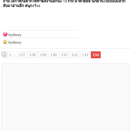
ถ้ามีโอกาสก็อยากให้ทำผลงานอีกนะ <3 PM มาด้วยยย นี่ก็ผ่านไปเป็นปีแล้วก
ลับมาอ่านอีก สนุก
จริงง
bydtoey
bydtoey
1
...
127
128
129
130
131
132
133
134