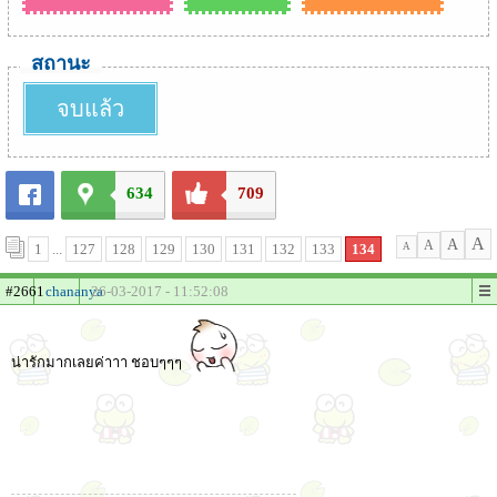
สถานะ
จบแล้ว
634
709
A
A
A
1
...
127
128
129
130
131
132
133
134
A
#2661
chananya
26-03-2017 - 11:52:08
น่ารักมากเลยค่าาา ชอบๆๆๆ