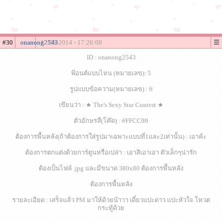
#30
onanong2543
12-06-2014 - 17:26:08
ID : onanong2543
ฟ้อนต์แบบไหน (หมายเลข): 5
รูปแบบข้อความ(หมายเลข) : 6
เขียนว่า : ★ The's Sexy Star Contest ★
ตัวอักษรสี(โค๊ด) : #FFCC99
ต้องการพื้นหลัง(ถ้าต้องการใส่รูปมาเฉพาะแบบที่1และ2เท่านั้น) : เอาค้ะ
ต้องการตกแต่งด้วยการ์ตูนหรือเปล่า : เอาสิเอาเอา ตัวเล็กๆน่ารัก
ต้องเป็นไฟล์ .jpg และมีขนาด 380x80 ต้องการพื้นหลัง
ต้องการพื้นหลัง
รายละเอียด : เสร็จแล้ว PM มาให้ด้วยน้าาา เดี๋ยวแปะดาว แปะหัวใจ โหวต
กระทู้ด้วย