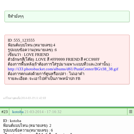
จีทำมั่งๆๆ
ID :555_123555
ฟ้อนต์แบบไหน (หมายเลข):4
รูปแบบข้อความ(หมายเลข) :6
เขียนว่า : LOVE FRIEND
ตัวอักษรสี(โค๊ด) :LOVE สี #FF9999 FRIEND สี #CC99FF
ต้องการพื้นหลัง(ถ้าต้องการใส่รูปมาเฉพาะแบบที่1และ2เท่านั้น) :
http://i33.photobucket.com/albums/d61/PunkCenter/BG/r38_38.gif
ต้องการตกแต่งด้วยการ์ตูนหรือเปล่า : ไม่เอาค๋า
รายละเอียด :จะเอาไปทำเป็นภาพหน้าปก FB
แก้ไขล่าสุดเมื่อ 2014-03-19 11:42:03
#23
kotoba
21-03-2014 - 17:16:32
ID : kotoba
ฟ้อนต์แบบไหน (หมายเลข): 2
รูปแบบข้อความ(หมายเลข) : 6