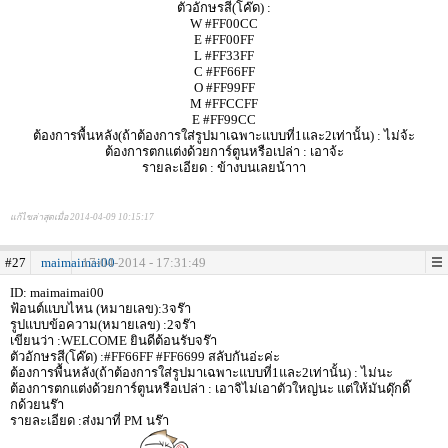
ตัวอักษรสี(โค๊ด) :
W #FF00CC
E #FF00FF
L #FF33FF
C #FF66FF
O #FF99FF
M #FFCCFF
E #FF99CC
ต้องการพื้นหลัง(ถ้าต้องการใส่รูปมาเฉพาะแบบที่1และ2เท่านั้น) : ไม่จ้ะ
ต้องการตกแต่งด้วยการ์ตูนหรือเปล่า : เอาจ้ะ
รายละเอียด : ข้างบนเลยน้าาา
แก้ไขล่าสุดเมื่อ 2014-04-09 10:15:17
#27
maimaimai00
17-04-2014 - 17:31:49
ID: maimaimai00
ฟ้อนต์แบบไหน (หมายเลข):3จร๊า
รูปแบบข้อความ(หมายเลข) :2จร๊า
เขียนว่า :WELCOME ยินดีต้อนรับจร๊า
ตัวอักษรสี(โค๊ด) :#FF66FF #FF6699 สลับกันอ่ะค่ะ
ต้องการพื้นหลัง(ถ้าต้องการใส่รูปมาเฉพาะแบบที่1และ2เท่านั้น) : ไม่นะ
ต้องการตกแต่งด้วยการ์ตูนหรือเปล่า : เอาจิไม่เอาตัวใหญ่นะ แต่ให้มันดุ๊กดิ๊
กด้วยนร๊า
รายละเอียด :ส่งมาที่ PM นร๊า