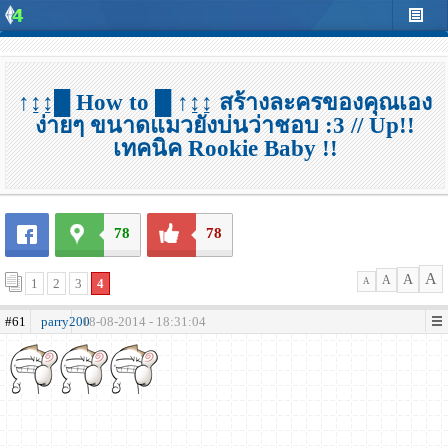
↑↨↨█ How to █ ↑↨↨ สร้างละครของคุณเอง
ง่ายๆ ขนาดแมวยังบ่นว่าชอบ :3 // Up!!
เทคนิค Rookie Baby !!
78
78
A
A
A
1
2
3
4
A
#61
parry200
18-08-2014 - 18:31:04