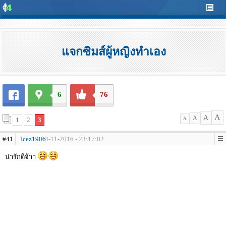
แจกซิมส์ผู้หญิงทำเอง
6
76
A
A
A
1
2
3
A
#41
Icez1906
04-11-2016 - 23:17:02
น่ารักดีจ้าา