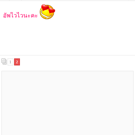
อัพไวไวนะคะ
1
2