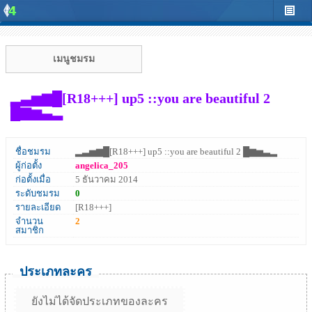
เมนูชมรม
▂▃▅▆█[R18+++] up5 ::you are beautiful 2
█▆▅▃▂
ชื่อชมรม
▂▃▅▆█[R18+++] up5 ::you are beautiful 2 █▆▅▃▂
ผู้ก่อตั้ง
angelica_205
ก่อตั้งเมื่อ
5 ธันวาคม 2014
ระดับชมรม
0
รายละเอียด
[R18+++]
จำนวน
2
สมาชิก
ประเภทละคร
ยังไม่ได้จัดประเภทของละคร