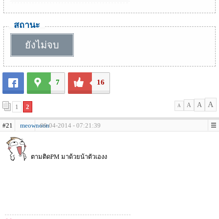
สถานะ
ยังไม่จบ
7
16
A
A
A
1
2
A
#21
meownoon
09-04-2014 - 07:21:39
ตามติดPM มาด้วยน้าตัวเองง