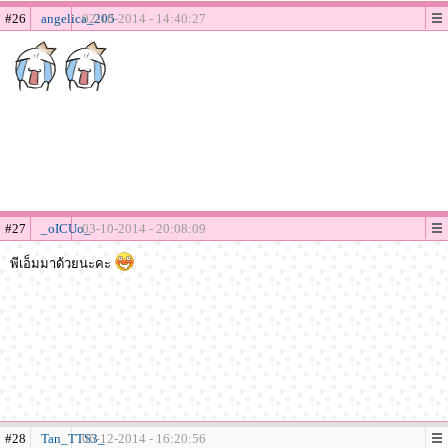
#26
angelica_205
02-10-2014 - 14:40:27
#27
_oICUo_
03-10-2014 - 20:08:09
พีเอ็มมาด้วยนะคะ
#28
Tan_TTS3_
06-12-2014 - 16:20:56