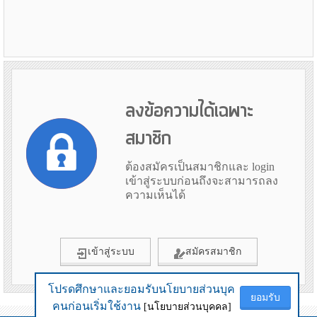
ลงข้อความได้เฉพาะ
สมาชิก
ต้องสมัครเป็นสมาชิกและ login
เข้าสู่ระบบก่อนถึงจะสามารถลง
ความเห็นได้
เข้าสู่ระบบ
สมัครสมาชิก
โปรดศึกษาและยอมรับนโยบายส่วนบุค
โปรดศึกษาและยอมรับนโยบายส่วนบุค
ยอมรับ
ยอมรับ
คนก่อนเริ่มใช้งาน
คนก่อนเริ่มใช้งาน
[นโยบายส่วนบุคคล]
[นโยบายส่วนบุคคล]