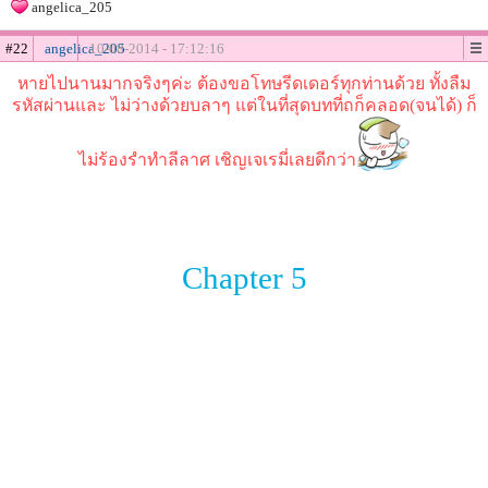
angelica_205
#22
angelica_205
10-08-2014 - 17:12:16
หายไปนานมากจริงๆค่ะ ต้องขอโทษรีดเดอร์ทุกท่านด้วย ทั้งลืม
รหัสผ่านและ ไม่ว่างด้วยบลาๆ แต่ในที่สุดบทที่ถก็คลอด(จนได้) ก็
ไม่ร้องรำทำลีลาศ เชิญเจเรมี่เลยดีกว่า
Chapter 5