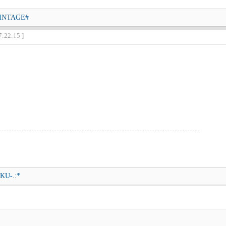
VINTAGE#
7:22:15 ]
IKU-.:*