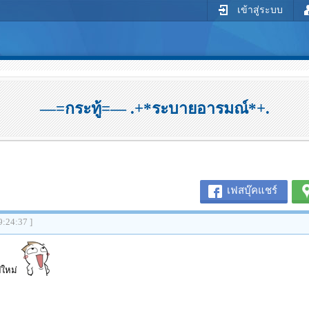
เข้าสู่ระบบ
—=กระทู้=— .+*ระบายอารมณ์*+.
เฟสบุ๊คแชร์
9:24:37 ]
ีใหม่