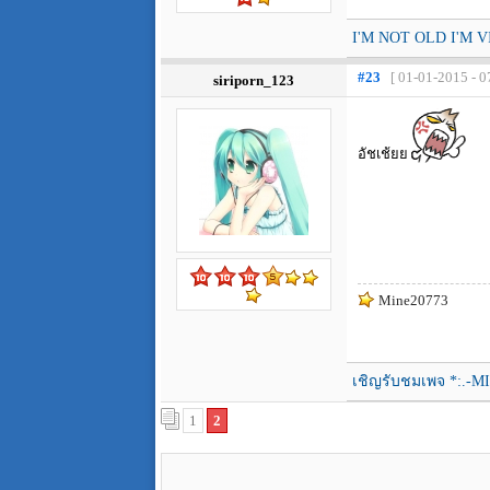
I'M NOT OLD I'M 
#23
[ 01-01-2015 - 0
siriporn_123
อัชเช้ยย
Mine20773
เชิญรับชมเพจ *:.-M
1
2