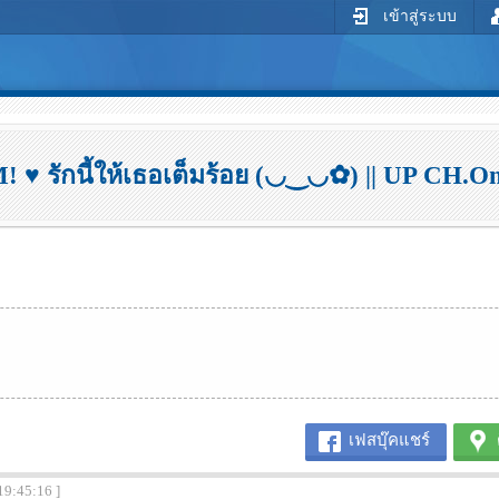
เข้าสู่ระบบ
รักนี้ให้เธอเต็มร้อย (◡‿◡✿) || UP CH.One
เฟสบุ๊คแชร์
19:45:16 ]