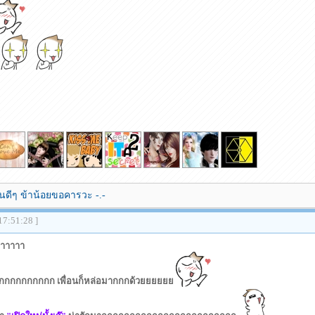
ดีๆ ข้าน้อยขอคารวะ -.-
17:51:28 ]
าาาาาา
กกกกกกกกกก เพื่อนก็หล่อมากกกด้วยยยยยย