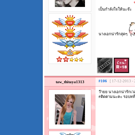
เป็นกำลังใจให้นะจ๊ะ
นางเอกน่ารักสุดๆ
#106
[ 17-12-2013 - 
taw_thitaya1313
ว๊ายย นางเอกน่ารักเว
#ติดตามนะคะ รอบทที่ 