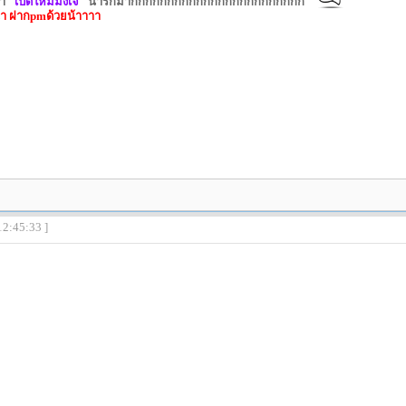
่า
"เปิดใหม่มั้งเจ๊"
น่ารักมากกกกกกกกกกกกกกกกกกกกกกกก
 ฝากpmด้วยน้าาาา
12:45:33 ]