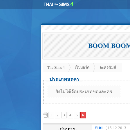
BOOM BOOM! ♥ 
The Sims 4
เว็บบอร์ด
ละครซิมส์
ประเภทละคร
ยังไม่ได้จัดประเภทของละคร
1
2
3
4
5
6
#101
[ 15-12-2013 - 
- c h e r r y -