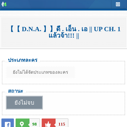
【【 D.N.A. 】】ดี . เอ็น . เอ || UP CH. 1
แล้วจ้า!!! ||
ประเภทละคร
ยังไม่ได้จัดประเภทของละคร
สถานะ
ยังไม่จบ
98
115