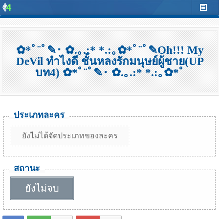
✿*ﾟ¨ﾟ✎･ ✿.｡.:* *.:｡✿*ﾟ¨ﾟ✎Oh!!! My
DeVil ทำไงดี ชั้นหลงรักมนุษย์ผู้ชาย(UP
บท4) ✿*ﾟ¨ﾟ✎･ ✿.｡.:* *.:｡✿*ﾟ
ประเภทละคร
ยังไม่ได้จัดประเภทของละคร
สถานะ
ยังไม่จบ