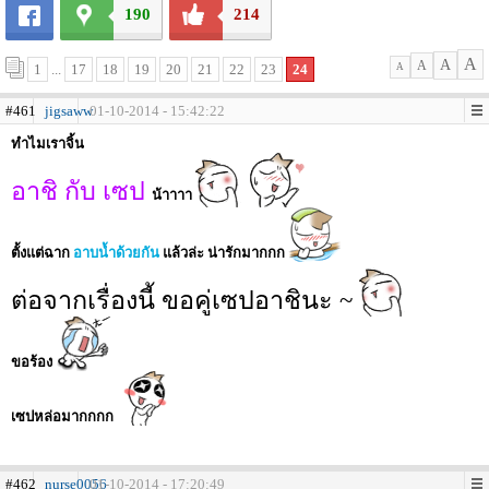
190
214
A
A
A
1
...
17
18
19
20
21
22
23
24
A
#461
jigsaww
01-10-2014 - 15:42:22
ทำไมเราจิ้น
อาชิ กับ เซป
น้าาาา
ตั้งแต่ฉาก
อาบน้ำด้วยกัน
แล้วล่ะ น่ารักมากกก
ต่อจากเรื่องนี้ ขอคู่เซปอาชินะ ~
ขอร้อง
เซปหล่อมากกกก
#462
nurse0056
01-10-2014 - 17:20:49