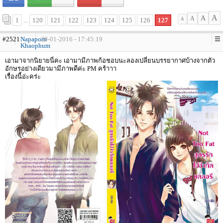
A
A
A
1
...
120
121
122
123
124
125
126
127
A
#2521
Napaporn
29-01-2016 - 17:45:19
Khaophum
เอามาจากนิยายนี่คะ เอามามีภาพก้อชอบนะลองเปลี่ยนบรรยากาศบ้างจากตัว
อักษรอย่างเดียวมามีภาพดีค่ะ PM คร้าาา
เรื่องนี้อ่ะคร่ะ