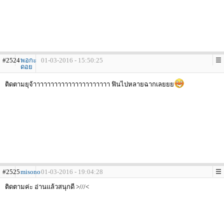
#2524
พอกะ
01-03-2016 - 15:50:25
ดอย
ติดตามยุจ้าาาาาาาาาาาาาาาาาาาาาา ฟินไปหลายฉากเลยยย
#2525
misono
01-03-2016 - 19:04:28
ติดตามค่ะ อ่านแล้วสนุกดี >///<